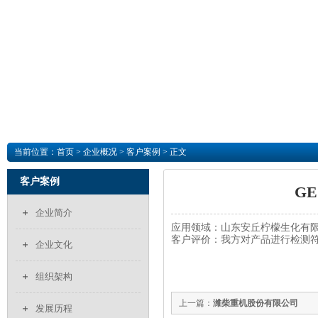
当前位置：
首页
>
企业概况
>
客户案例
> 正文
客户案例
G
企业简介
应用领域：山东安丘柠檬生化有
客户评价：我方对产品进行检测
企业文化
组织架构
上一篇：
潍柴重机股份有限公司
发展历程