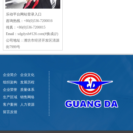
乐动平台网站登录入口
咨询热线：
+86(0)536-7200016
传真：
+86(0)536-7200015
Email：
sdgdyxb#126.com(#换成@)
公司地址：
潍坊市经济开发区清源
街7999号
企业简介
企业文化
组织架构
发展历程
企业荣誉
质量体系
生产区域
销售网络
客户案例
人力资源
留言反馈