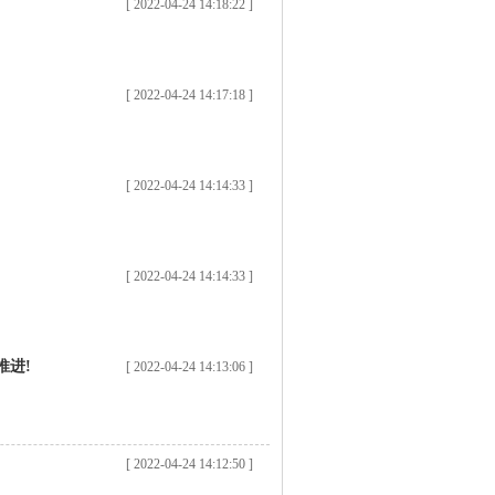
[ 2022-04-24 14:18:22 ]
[ 2022-04-24 14:17:18 ]
[ 2022-04-24 14:14:33 ]
[ 2022-04-24 14:14:33 ]
推进!
[ 2022-04-24 14:13:06 ]
[ 2022-04-24 14:12:50 ]