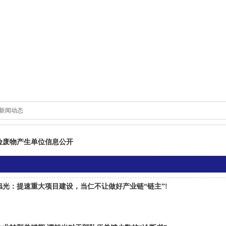
新闻动态
险废物产生单位信息公开
旭光：提速重大项目建设，当仁不让做好产业链“链主”!