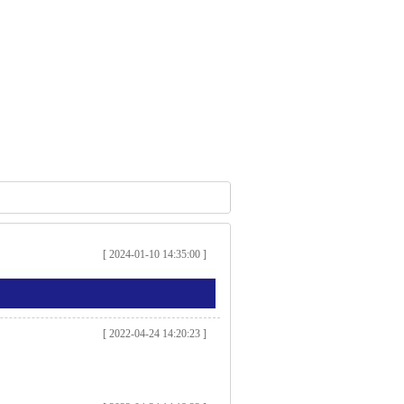
[ 2024-01-10 14:35:00 ]
[ 2022-04-24 14:20:23 ]