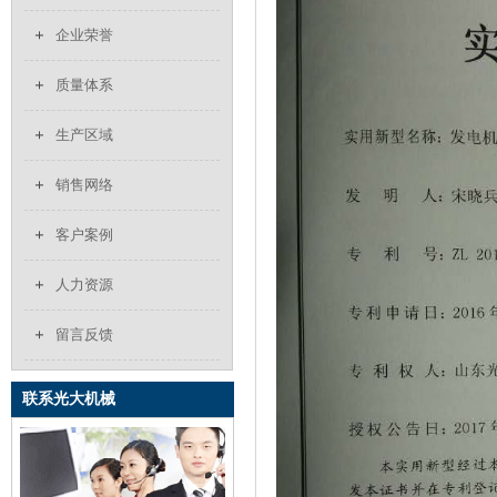
企业荣誉
质量体系
生产区域
销售网络
客户案例
人力资源
留言反馈
联系光大机械