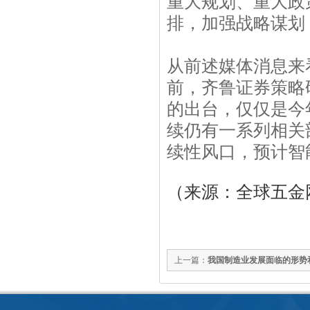
重大规划、重大政
排，加强战略谋划
从前述媒体消息来
前，齐鲁证券策略研
的出台，仅仅是今
续仍有一系列相关
续性风口，预计智
（来源：全球五金
上一篇：
我国制造业发展面临的形势