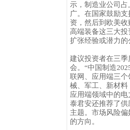
示，制造业公司占上
广。在国家鼓励支
资，然后到欧美收
高端装备这三大投
扩张经验或潜力的
建议投资者在三季
会。“中国制造20
联网、应用端三个
械、军工、新材料
应用端领域中的电
泰君安还推荐了供
主题。市场风险偏
的方向。