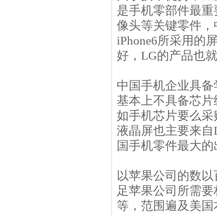
是手机零部件最重
像头等关键零件，
iPhone6所采用
好，LG的产品也
中国手机企业具备
基本上不具备芯片
如手机芯片要么采
液晶屏也主要来自
国手机零件最大的
以苹果公司的数以
足苹果公司所需要
等，范围遍及美国