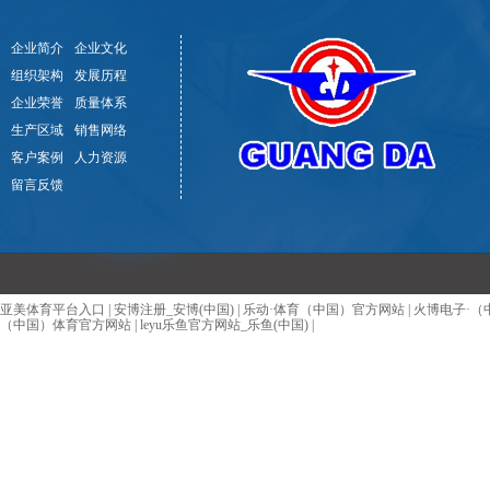
企业简介
企业文化
组织架构
发展历程
企业荣誉
质量体系
生产区域
销售网络
客户案例
人力资源
留言反馈
亚美体育平台入口
|
安博注册_安博(中国)
|
乐动·体育（中国）官方网站
|
火博电子·（
（中国）体育官方网站
|
leyu乐鱼官方网站_乐鱼(中国)
|