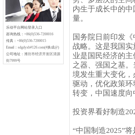
内生于成长中的中国
量。
乐动平台网站登录入口
咨询热线：
+86(0)536-7200016
国务院日前印发《
传真：
+86(0)536-7200015
战略。这是我国实
Email：
sdgdyxb#126.com(#换成@)
业是国民经济的主
公司地址：
潍坊市经济开发区清源
街7999号
之器、强国之基。
境发生重大变化，
驱动，优化政策环
转变，中国速度向
投资界看好制造202
“中国制造2025