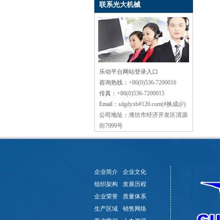
联系光大机械
乐动平台网站登录入口
咨询热线：
+86(0)536-7200016
传真：
+86(0)536-7200015
Email：
sdgdyxb#126.com(#换成@)
公司地址：
潍坊市经济开发区清源
街7999号
企业简介
企业文化
组织架构
发展历程
企业荣誉
质量体系
生产区域
销售网络