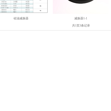
硅油减振器
减振器1-1
共
1
页
3
条记录