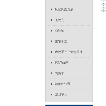
风扇托架总成
飞轮壳
凸轮轴
主轴承盖
齿轮罩壳及大型零件
摇臂轴(座)
隔热罩
加黄油装置
密封垫片