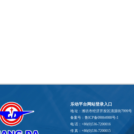
乐动平台网站登录入口
地 址：潍坊市经济开发区清源街7999号
备案号：鲁ICP备09064988号-1
电 话：+86(0)536-7200016
传 真：+86(0)536-7200015