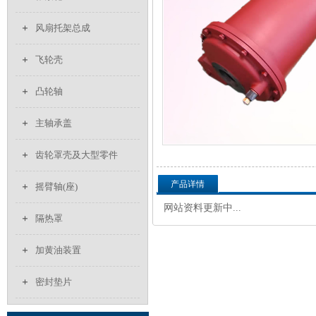
风扇托架总成
飞轮壳
凸轮轴
主轴承盖
齿轮罩壳及大型零件
产品详情
摇臂轴(座)
网站资料更新中...
隔热罩
加黄油装置
密封垫片