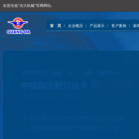
欢迎光临“光大机械”官网网站。
首 页
企业概况
产品展示
客户案例
新