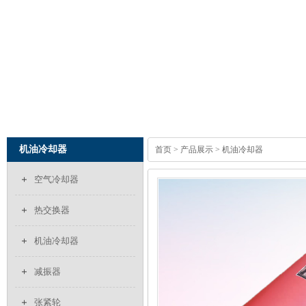
机油冷却器
首页
>
产品展示
> 机油冷却器
空气冷却器
热交换器
机油冷却器
减振器
张紧轮