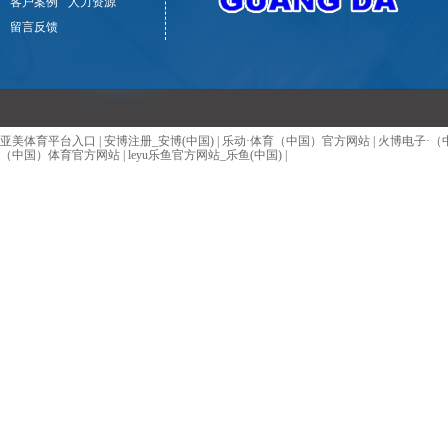
客户案例
人力资源
留言反馈
亚美体育平台入口
|
安博注册_安博(中国)
|
乐动·体育（中国）官方网站
|
火博电子·（
（中国）体育官方网站
|
leyu乐鱼官方网站_乐鱼(中国)
|