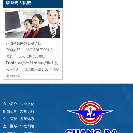
联系光大机械
乐动平台网站登录入口
咨询热线：
+86(0)536-7200016
传真：
+86(0)536-7200015
Email：
sdgdyxb#126.com(#换成@)
公司地址：
潍坊市经济开发区清源
街7999号
企业简介
企业文化
组织架构
发展历程
企业荣誉
质量体系
生产区域
销售网络