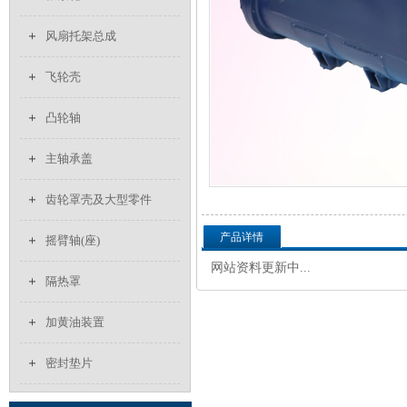
风扇托架总成
飞轮壳
凸轮轴
主轴承盖
齿轮罩壳及大型零件
产品详情
摇臂轴(座)
网站资料更新中...
隔热罩
加黄油装置
密封垫片